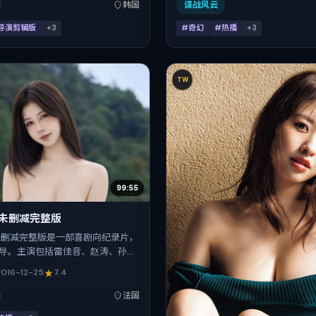
起陆续登陆院线与网络平台，国庆档前
时间：2018-09-28；片长169
韩国
谍战风云
长142分钟。
现实质感与类型片结构的观众。
导演剪辑版
+
3
#奇幻
#热播
+
3
TW
99:55
·未删减完整版
未删减完整版是一部喜剧向纪录片，
导。主演包括雷佳音、赵涛、孙艺
、汤唯。作品主要在法国取景与发
2016-12-25
7.4
6年贺岁档前后与观众见面，首映日期
-25，正片时长131分钟。
法国