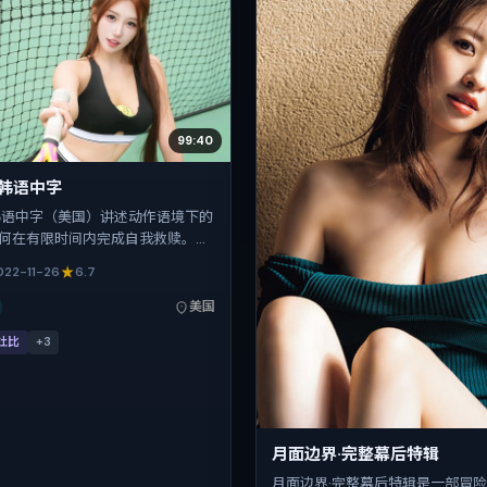
99:40
·韩语中字
韩语中字（美国）讲述动作语境下的
何在有限时间内完成自我救赎。洪
体视听语言，安藤樱、任素汐、马
022-11-26
6.7
、赵丽颖、柯震东、桂纶镁的表演层
定于 2022-11-26 起陆续登陆院
美国
台，贺岁档前后公映，片长172分
杜比
+
3
月面边界·完整幕后特辑
月面边界·完整幕后特辑是一部冒