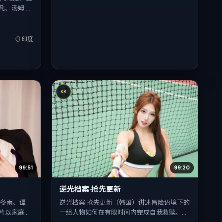
凡、汤姆·哈
印度取景与
见面，首映日
钟。
印度
KR
99:51
99:20
逆光档案·抢先更新
周冬雨、谭
逆光档案·抢先更新（韩国）讲述冒险语境下的
片以家庭为
一组人物如何在有限时间内完成自我救赎。斯