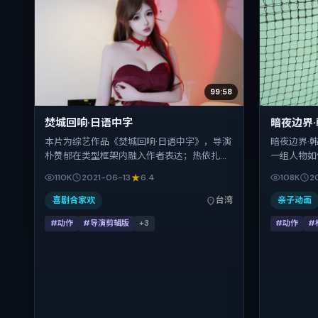
99:58
焚城回响·日语中字
暗夜边界
本片为综艺作品《焚城回响·日语中字》，导演
暗夜边界·
朴赞郁在类型框架内融入作者表达；热依扎、
一组人物如
瑛太、郑秀文、周迅在片中承担多重关系线。
常秀把控整
110K
2021-06-13
6.4
108K
2
故事类型为动作，主拍摄地与出品背景为中国
修·麦康纳
台湾。上映时间 2021年6月13日（公映登记日
次丰富。影片
喜剧合家欢
台湾
亲子动画
2021-06-13），全片162分钟，节奏张弛有
线与网络平
#动作
#导演剪辑版
+
3
#动作
#
度。
钟。