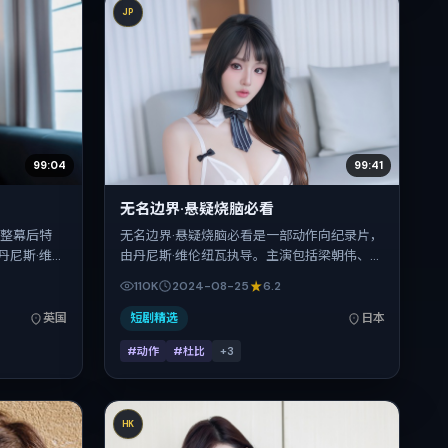
JP
99:04
99:41
无名边界·悬疑烧脑必看
完整幕后特
无名边界·悬疑烧脑必看是一部动作向纪录片，
丹尼斯·维伦
由丹尼斯·维伦纽瓦执导。主演包括梁朝伟、朱
佳、倪妮、
一龙、安藤樱、舒淇、基里安·墨菲。作品主要
110K
2024-08-25
6.2
对手戏为看
在日本取景与发行，2024年暑期档与观众见
片长155分
面，首映日期 2024-08-25，正片时长170分
英国
短剧精选
日本
构的观众。
钟。
#动作
#杜比
+
3
HK