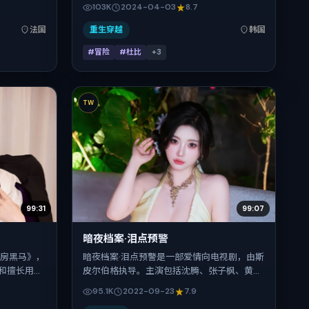
跨文化视角
皮尔伯格把控整体视听语言，舒淇、胡歌、马
103K
2024-04-03
8.7
2017年2
修·麦康纳、沈腾、孙艺珍的表演层次丰富。影
片长154
片定于 2024-04-03 起陆续登陆院线与网络
法国
重生穿越
韩国
的观众。
平台，春季档公映，片长139分钟。
#冒险
#杜比
+
3
TW
99:31
99:07
暗夜档案·泪点预警
票房黑马》，
暗夜档案·泪点预警是一部爱情向电视剧，由斯
和擅长用冷
皮尔伯格执导。主演包括沈腾、张子枫、黄
玺、张家
渤、李秉宪。作品主要在中国台湾取景与发
95.1K
2022-09-23
7.9
之一。上映
行，2022年国庆档前后与观众见面，首映日