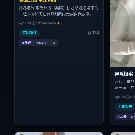
雾岛追缉·限免热播
雾岛追缉·限免热播（美国）讲述悬疑语境下的
一组人物如何在有限时间内完成自我救赎。许
鞍华把控整体视听语言，木村拓哉、金城武、
120K
2016-10-28
8.1
章子怡、沈腾、黄渤、王凯的表演层次丰富。
影片定于 2016-10-28 起陆续登陆院线与网络
家国情怀
美国
平台，国庆档前后公映，片长170分钟。
#悬疑
#IMAX
+
3
异境档案
本片为电视
演王家卫在
美、提莫西
119K
20
在片中承担
拍摄地与出
手机竖屏
月15日（公
#战争
#
157分钟