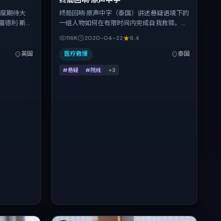
终局回响·原声中字
年度期待大
终局回响·原声中字（泰国）讲述悬疑语境下的
雷德利·斯科
一组人物如何在有限时间内完成自我救赎。陈
诗、古天
凯歌把控整体视听语言，桂纶镁、雷佳音、基
116K
2020-04-22
6.4
看点之一。
里安·墨菲、汤姆·哈迪、安妮·海瑟薇的表演层
03分钟；适
次丰富。影片定于 2020-04-22 起陆续登陆
英国
医疗救援
泰国
众。
院线与网络平台，春季档公映，片长94分钟。
#悬疑
#院线
+
3