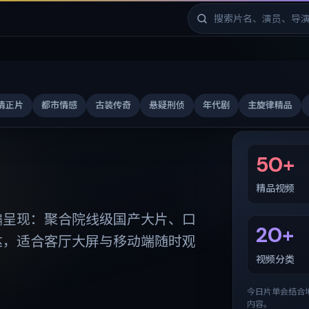
清正片
都市情感
古装传奇
悬疑刑侦
年代剧
主旋律精品
免费剧库
50+
精品视频
编呈现：聚合院线级国产大片、口
20+
达，适合客厅大屏与移动端随时观
视频分类
今日片单会结合
内容。