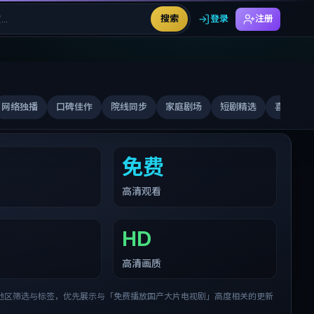
搜索
登录
注册
网络独播
口碑佳作
院线同步
家庭剧场
短剧精选
喜剧合家
免费
高清观看
HD
高清画质
地区筛选与标签，优先展示与「
免费播放国产大片电视剧
」高度相关的更新