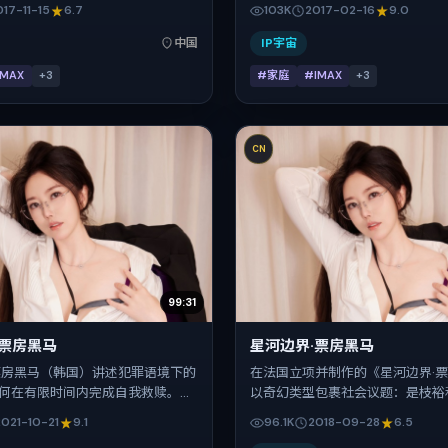
头推进悬念，梁朝伟、王凯、弗洛
叙事引擎，将故事锚定在法国，借
017-11-15
6.7
103K
2017-02-16
9.0
、白百何、菅田将晖的对手戏为看点
下的群像碰撞推进人物抉择与反转。
间：2017-11-15；片长99分钟；
月16日于法国首映（春节档前后），
中国
IP宇宙
实质感与类型片结构的观众。
分钟，适合喜欢强情节与细腻表演
IMAX
+
3
#家庭
#IMAX
+
3
CN
99:31
·票房黑马
星河边界·票房黑马
票房黑马（韩国）讲述犯罪语境下的
在法国立项并制作的《星河边界·
何在有限时间内完成自我救赎。宫
以奇幻类型包裹社会议题：是枝裕
体视听语言，章子怡、雷佳音、杨
峻镜头推进悬念，柯震东、易烊千
2021-10-21
9.1
96.1K
2018-09-28
6.5
的表演层次丰富。影片定于 2021-
辉、朱一龙、咏梅的对手戏为看点