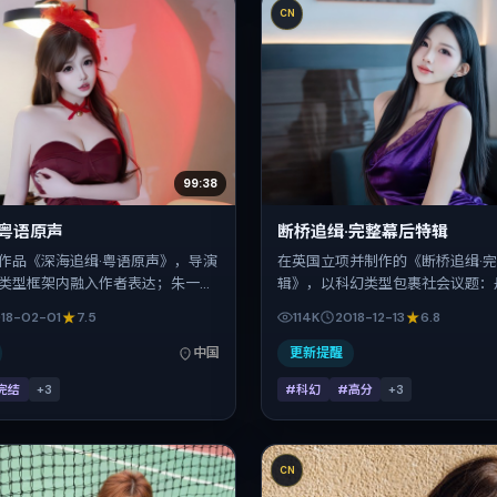
CN
99:38
·粤语原声
断桥追缉·完整幕后特辑
作品《深海追缉·粤语原声》，导演
在英国立项并制作的《断桥追缉·
类型框架内融入作者表达；朱一
辑》，以科幻类型包裹社会议题：
、张震、白百何、弗洛伦斯·皮尤在
纽瓦擅长用冷峻镜头推进悬念，宋
18-02-01
7.5
114K
2018-12-13
6.8
重关系线。故事类型为犯罪，主拍
吴京、孔刘、松坂桃李、河正宇的
背景为中国大陆。上映时间 2018
点之一。上映时间：2018-12-13；
中国
更新提醒
公映登记日 2018-02-01），全片
钟；适合关注现实质感与类型片结
完结
+
3
#科幻
#高分
+
3
，节奏张弛有度。
CN