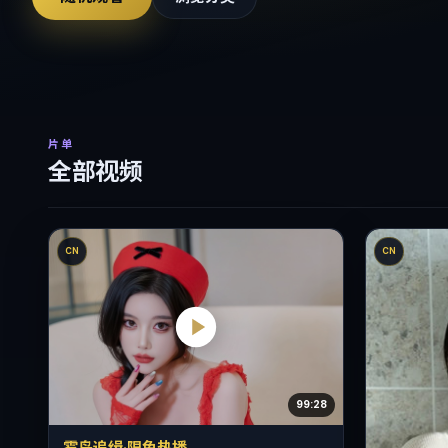
片单
全部视频
CN
CN
99:28