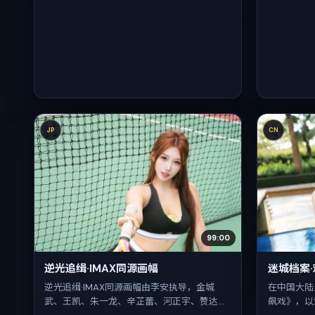
JP
CN
99:00
逆光追缉·IMAX同源画幅
迷城档案
逆光追缉·IMAX同源画幅由李安执导，金城
在中国大陆
武、王凯、朱一龙、辛芷蕾、河正宇、赞达亚
飙戏》，以