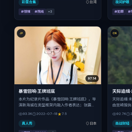
台湾。上映时间 2016年11月19日（公映登记日
10-21 
彩蛋合集
台湾
夜间护眼
2016-11-19），全片169分钟，节奏张弛有度。
后公映，片
#惊悚
#院线
+
3
#犯罪
#
JP
CN
97:14
暴雪回响·王牌班底
天际追缉
本片为纪录片作品《暴雪回响·王牌班底》，导
天际追缉·
演新海诚在类型框架内融入作者表达；张震、
由宫崎骏执
倪妮、任素汐、郑秀文、刘亦菲、菅田将晖在
珍、蒋奇明
93.3K
2022-07-18
7.5
92.7K
片中承担多重关系线。故事类型为冒险，主拍
行，201
摄地与出品背景为日本。上映时间 2022年7月
2016-12
真人秀
日本
商战财经
18日（公映登记日 2022-07-18），全片97分