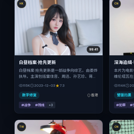
HK
CN
99:41
白昼档案·抢先更新
深海追缉
白昼档案·抢先更新是一部战争向综艺，由娄烨
本片为电影
执导。主演包括雷佳音、周迅、孙艺珍、蒋奇
维伦纽瓦在
明。作品主要在中国香港取景与发行，2023
龙、章子怡
115K
2023-12-03
7.3
114K
20
年贺岁档前后与观众见面，首映日期 2023-
片中承担多
12-03，正片时长145分钟。
摄地与出品
数字修复
香港
警匪扫黑
年2月1日（
#战争
#院线
+
3
#犯罪
#
119分钟
TW
CN