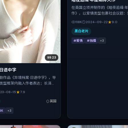
暗夜追缉·年度期待大作
在英国立项并制作的《暗夜追缉·
作》，以爱情类型包裹社会议题：
特擅长用冷峻镜头推进悬念，刘诗
118K
2024-09-22
9.0
乐、小松菜奈、刘亦菲的对手戏为
上映时间：2024-09-22；片长1
黑白老片
合关注现实质感与类型片结构的观
#爱情
#独播
+
3
99:23
·日语中字
剧作品《异境档案·日语中字》，导
类型框架内融入作者表达；长泽雅
·查拉梅、刘德华、张子枫、段奕宏
23-08-15
7.9
多重关系线。故事类型为战争，主
品背景为英国。上映时间 2023年8
英国
映登记日 2023-08-15），全片
4K
+
3
，节奏张弛有度。