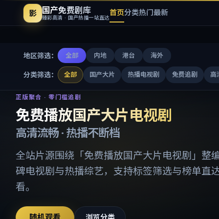
国产免费剧库
首页
分类
热门
最新
影
臻彩高清 · 国产热播一站直达
地区筛选：
全部
内地
港台
海外
分类筛选：
全部
国产大片
热播电视剧
免费追剧
高
免费播放国产大片电视剧
-
国产
正版聚合 · 零门槛追剧
免费播放国产大片电视剧
高清流畅 · 热播不断档
全站片源围绕「
免费播放国产大片电视剧
」整
碑电视剧与热播综艺，支持标签筛选与榜单直
看。
随机观看
浏览分类