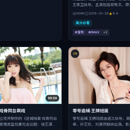
王家卫执导。主演包括郑秀文、廖
迪、舒淇、易烊千玺。作品主要在
108K
2016-01-28
9.4
发行，2016年春节档前后与观众
期 2016-01-28，正片时长160分
高分必看
#冒险
#IMAX
+
3
CN
99:59
·戏骨同台飙戏
零号追缉·王牌班底
立项并制作的《迷城档案·戏骨同台
零号追缉·王牌班底由诺兰执导，
爱情类型包裹社会议题：张艺谋擅
卓、孙艺珍、刘昊然联袂出演。影