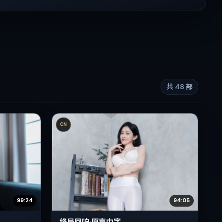
共
48
部
CN
99:24
94:05