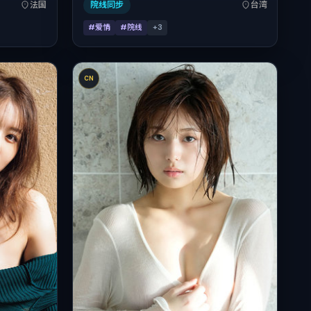
分钟；适合关注
期 2022-09-23，正片时长170分钟。
法国
院线同步
台湾
#爱情
#院线
+
3
CN