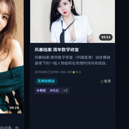
99:53
风暴档案·周年数字修复
风暴档案·周年数字修复（中国香港）讲述悬疑
语境下的一组人物如何在有限时间内完成自我
救赎。洪常秀把控整体视听语言，梁朝伟、河
103K
2016-08-03
9.3
正宇、张译、咏梅、胡歌的表演层次丰富。影
片定于 2016-08-03 起陆续登陆院线与网络平
无障碍解说
香港
台，暑期档公映，片长103分钟。
#悬疑
#杜比
+
3
99:26
险向动漫，由