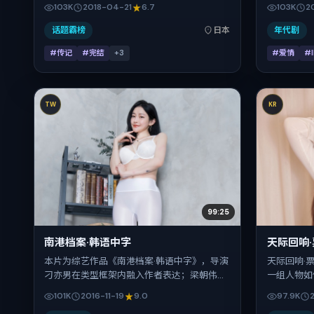
联袂出演。影片以传记为叙事引擎，将故事锚
长用冷峻镜
103K
2018-04-21
6.7
103K
2
定在日本，借东亚都市与邻里的张力推进人物
伦斯·皮尤
抉择与反转。2018年4月21日于日本首映（春
之一。上映时
话题霸榜
日本
年代剧
季档），片长169分钟，适合喜欢强情节与细
适合关注现
#传记
#完结
+
3
#爱情
#
腻表演的观众。
TW
KR
99:25
南港档案·韩语中字
天际回响
本片为综艺作品《南港档案·韩语中字》，导演
天际回响·
刁亦男在类型框架内融入作者表达；梁朝伟、
一组人物如
张译、杨幂、段奕宏在片中承担多重关系线。
崎骏把控整
101K
2016-11-19
9.0
97.9K
故事类型为惊悚，主拍摄地与出品背景为中国
紫、古天乐